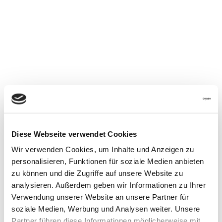
Bei Heinz Stahl Elektrotechnik GmbH legen wir großen
Wert auf die Zukunft junger Menschen. Deshalb bilden
wir regelmäßig Lehrlinge und Praktikanten aus und
begleiten sie auf ihrem Weg bis zur erfolgreichen
Prüfung.
Wir sind uns der Verantwortung bewusst, berufliche
Perspektiven zu schaffen und jungen Talenten eine
solide Grundlage für ihre Karriere zu bieten.
info@stahl-elektro.de
Wenn du Interesse an Elektrotechnik hast und Teil
Adresse
unserer Stahl-Elektro-Familie werden möchtest, freuen
Diese Webseite verwendet Cookies
wir uns auf deine Bewerbung! Werde auch du ein Teil
Wir verwenden Cookies, um Inhalte und Anzeigen zu
unseres Teams und starte deine berufliche Zukunft bei
personalisieren, Funktionen für soziale Medien anbieten
uns.
zu können und die Zugriffe auf unsere Website zu
Wir unterstützen dich auf deinem Weg – gemeinsam
analysieren. Außerdem geben wir Informationen zu Ihrer
gestalten wir deine Zukunft!
Verwendung unserer Website an unsere Partner für
soziale Medien, Werbung und Analysen weiter. Unsere
Partner führen diese Informationen möglicherweise mit