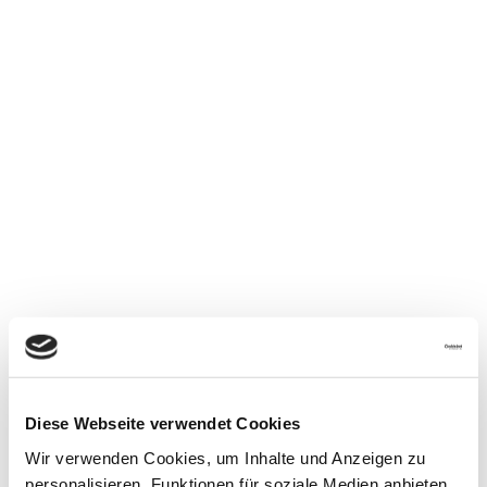
Tel.: 030 – 797 42 76
Fax: 030 – 797 42 778
E-Mail:
info@stahl-elektro.de
Für nähere Information und Beratung stehen wir gerne
zur Ihrer Verfügung.
Wir freuen uns auf Sie!
info@stahl-elektro.de
Adresse
Diese Webseite verwendet Cookies
Wir verwenden Cookies, um Inhalte und Anzeigen zu
personalisieren, Funktionen für soziale Medien anbieten