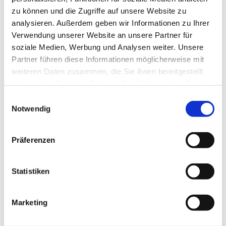
zu können und die Zugriffe auf unsere Website zu
Geschäftsführung Nicole Schloder
analysieren. Außerdem geben wir Informationen zu Ihrer
Tel.: 030 – 797 42 772
Verwendung unserer Website an unsere Partner für
schloder@stahl-elektro.de
soziale Medien, Werbung und Analysen weiter. Unsere
Partner führen diese Informationen möglicherweise mit
weiteren Daten zusammen, die Sie ihnen bereitgestellt
haben oder die sie im Rahmen Ihrer Nutzung der Dienste
gesammelt haben.
Einwilligungsauswahl
Notwendig
Präferenzen
Statistiken
Meister, Prokurist Thomas Becker
Marketing
Tel.: 030 – 797 42 775
becker@stahl-elektro.de